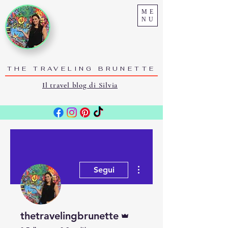
ME
NU
THE TRAVELING BRUNETTE
Il travel blog di Silvia
Altre azioni
Segui
Amministratore
thetravelingbrunette